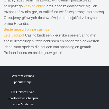
Graczy 2023 Jeśli mieszkasz w Holandii i poszukujesz
najlepszego
kasyno online
oraz chcesz dowiedzieć się, jak
rozpocząć w nim grę, to trafiłeś na właściwą stronę internetową.
Opisujemy głównych dostawców jako specjaliści z kasyno
online Holandia.
Beste neosurf online casinos
Lets Jackpot
Casino biedt een kleurrijke speelervaring met
snelle uitbetalingen, toffe bonussen en honderden gokkasten.
Ideaal voor spelers die houden van spanning en gemak.
Probeer het nu en ontdek jouw geluk!
Waarom casinos
populair zijn
De Opkomst van
Sportweddenschappen
in de Moderne