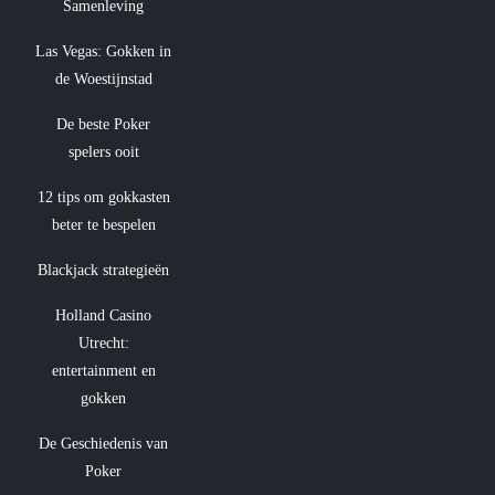
Samenleving
Las Vegas: Gokken in
de Woestijnstad
De beste Poker
spelers ooit
12 tips om gokkasten
beter te bespelen
Blackjack strategieën
Holland Casino
Utrecht:
entertainment en
gokken
De Geschiedenis van
Poker