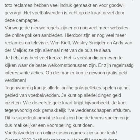
toto reclames hebben veel indruk gemaakt en voor goodwill
gezorgd. Het voetbalwedden is echt op de kaart gezet door
deze campagne.
Vanwege de nieuwe regels zijn er nu nog veel meer websites
die online gokken aanbieden. Hierdoor zijn er nog veel meer
reclames op televisie. Wim Kieft, Wesley Sneijder en Andy van
der Meijde; ze zijn allemaal niet van de buis te slaan.
Je hebt dus heel veel keuze. Het is verstandig om even te
kijken waar de beste welkomstbonussen zijn. Er zijn regelmatig
interessante acties. Op die manier kun je gewoon gratis geld
verdienen!
Tegenwoordig kun je allerlei online gokspelletjes spelen op het
gebied van voetbalwedden. Je kunt op allerlei dingen geld
inzetten. Wie de eerste gele kaart krijgt bijvoorbeeld. Je kunt
tegenwoordig ook gemakkelijk live weddenschappen afsluiten.
Dit is superleuk omdat je kunt zien hoe de teams spelen en je
dus makkelijker een voorspelling kunt doen.
Voetbalwedden en online casino games zijn super leuk!